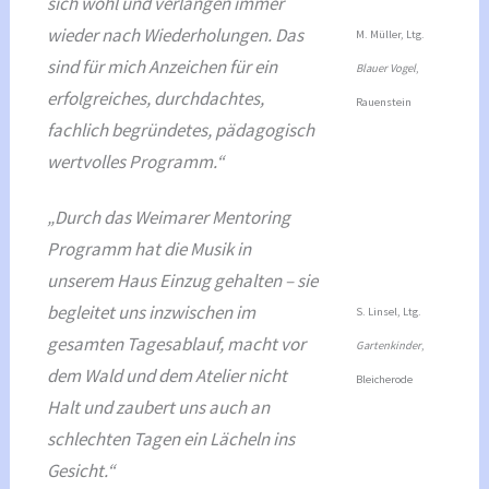
sich wohl und verlangen immer
wieder nach Wiederholungen. Das
M. Müller, Ltg.
sind für mich Anzeichen für ein
Blauer Vogel
,
erfolgreiches, durchdachtes,
Rauenstein
fachlich begründetes, pädagogisch
wertvolles Programm.“
„Durch das Weimarer Mentoring
Programm hat die Musik in
unserem Haus Einzug gehalten – sie
begleitet uns inzwischen im
S. Linsel, Ltg.
gesamten Tagesablauf, macht vor
Gartenkinder
,
dem Wald und dem Atelier nicht
Bleicherode
Halt und zaubert uns auch an
schlechten Tagen ein Lächeln ins
Gesicht.“